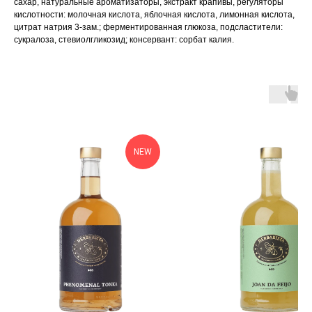
сахар, натуральные ароматизаторы, экстракт крапивы, регуляторы
кислотности: молочная кислота, яблочная кислота, лимонная кислота,
цитрат натрия 3-зам.; ферментированная глюкоза, подсластители:
сукралоза, стевиолгликозид; консервант: сорбат калия.
NEW