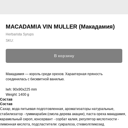
MACADAMIA VIN MULLER (Макадамия)
Herbarista Syrups
SKU:
В корзину
Макадамия — король среди орехов. Характерная пряность
соединилась с бисквитной ванилью.
lwh: 90x90x225 mm
Weight: 1400 g
Состав
Состав
Сахар, вода питьевая подготовленная, ароматизаторы натуральные,
стабилизатор - гуммиарабик (смола дерева акации), паста ореха макадамия,
карамельный сироп, консервант - сорбат калия, регулятор кислотности -
лимонная кислота, подсластители: сукралоза, стевиолгликозид.