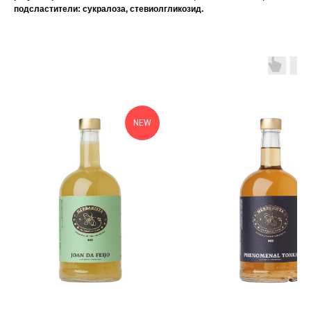
подсластители: сукралоза, стевиолгликозид.
NEW