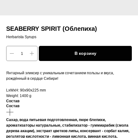
SEABERRY SPIRIT (Облепиха)
Herbarista Syrups
В корзину
Янтарный эликсир с уникальным сочетанием пользы и вкуса,
рождённый в сердце Сибири!
LxWxH: 90x90x225 mm
Weight: 1400 g
Состав
Состав
Сахар, вода питьевая подготовленная, пюре блепихи,
ароматизаторы натуральные, стабилизатор - гуммиарабик (смола
дерева акации), экстракт цветков липы, консервант - сорбат калия,
регулятор кислотности - лимонная кислота, винная кислота,